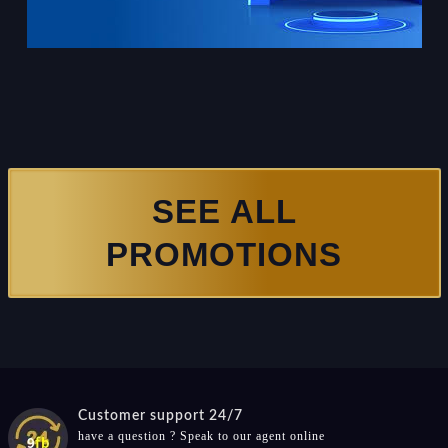
SEE ALL
PROMOTIONS
Customer support 24/7
have a question ? Speak to our agent online