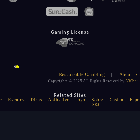
Gaming License
Responsible Gambling
About us
Copyrights © 2025 All Rights Reserved by
330bet
Related Sites
e
Eventos
Dicas
Aplicativo
Jogo
Sobre
Casino
Espo
Nós