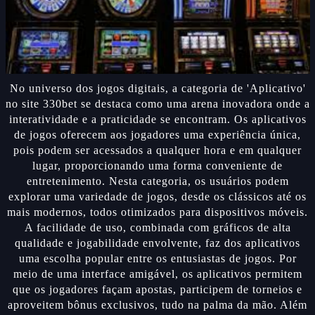
No universo dos jogos digitais, a categoria de 'Aplicativo'
no site 330bet se destaca como uma arena inovadora onde a
interatividade e a praticidade se encontram. Os aplicativos
de jogos oferecem aos jogadores uma experiência única,
pois podem ser acessados a qualquer hora e em qualquer
lugar, proporcionando uma forma conveniente de
entretenimento. Nesta categoria, os usuários podem
explorar uma variedade de jogos, desde os clássicos até os
mais modernos, todos otimizados para dispositivos móveis.
A facilidade de uso, combinada com gráficos de alta
qualidade e jogabilidade envolvente, faz dos aplicativos
uma escolha popular entre os entusiastas de jogos. Por
meio de uma interface amigável, os aplicativos permitem
que os jogadores façam apostas, participem de torneios e
aproveitem bônus exclusivos, tudo na palma da mão. Além