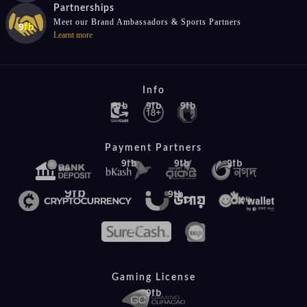
Partnerships
Meet our Brand Ambassadors & Sports Partners
Learnt more
Info
Payment Partners
Gaming License