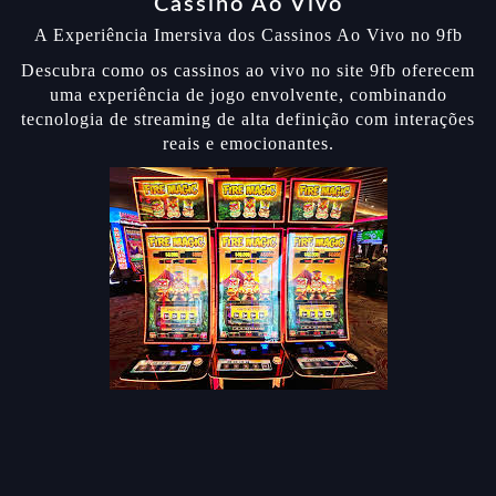
Cassino Ao Vivo
A Experiência Imersiva dos Cassinos Ao Vivo no 9fb
Descubra como os cassinos ao vivo no site 9fb oferecem
uma experiência de jogo envolvente, combinando
tecnologia de streaming de alta definição com interações
reais e emocionantes.