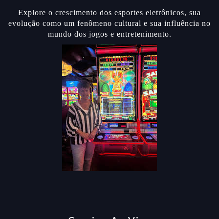
Explore o crescimento dos esportes eletrônicos, sua
evolução como um fenômeno cultural e sua influência no
mundo dos jogos e entretenimento.