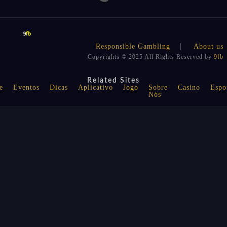
Responsible Gambling
About us
Copyrights © 2025 All Rights Reserved by
9fb
Related Sites
e
Eventos
Dicas
Aplicativo
Jogo
Sobre
Casino
Espo
Nós