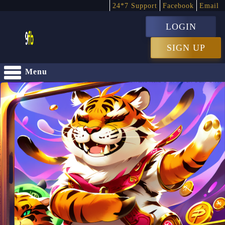
24*7 Support
Facebook
Email
LOGIN
SIGN UP
Menu