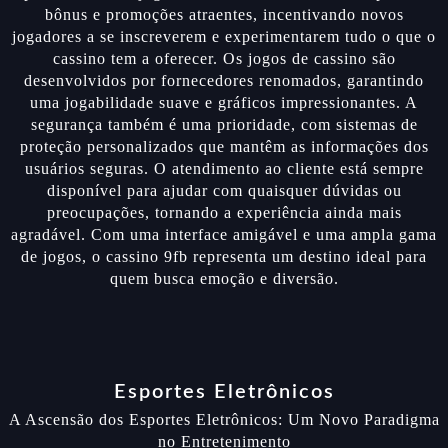
bônus e promoções atraentes, incentivando novos
jogadores a se inscreverem e experimentarem tudo o que o
cassino tem a oferecer. Os jogos de cassino são
desenvolvidos por fornecedores renomados, garantindo
uma jogabilidade suave e gráficos impressionantes. A
segurança também é uma prioridade, com sistemas de
proteção personalizados que mantêm as informações dos
usuários seguras. O atendimento ao cliente está sempre
disponível para ajudar com quaisquer dúvidas ou
preocupações, tornando a experiência ainda mais
agradável. Com uma interface amigável e uma ampla gama
de jogos, o cassino 9fb representa um destino ideal para
quem busca emoção e diversão.
Esportes Eletrônicos
A Ascensão dos Esportes Eletrônicos: Um Novo Paradigma
no Entretenimento